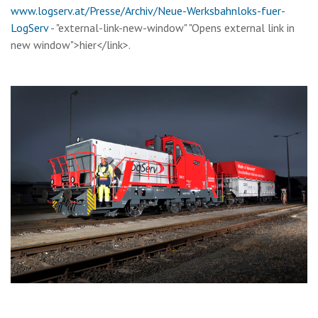
www.logserv.at/Presse/Archiv/Neue-Werksbahnloks-fuer-
LogServ
- "external-link-new-window" "Opens external link in
new window">hier</link>.